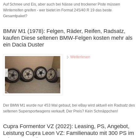
Auf Schnee und Eis, aber auch bei Nässe und trockener Piste müssen
Winterreifen greifen - wer bietet im Format 245/40 R 19 das beste
Gesamtpaket?
BMW M1 (1978): Felgen, Räder, Reifen, Radsatz,
kaufen Diese seltenen BMW-Felgen kosten mehr als
ein Dacia Duster
Weiterlesen
über BMW M1 (1978):
Felgen, Räder, Reifen,
Radsatz, kaufen Diese
seltenen BMW-Felgen
kosten mehr als ein Dacia
Duster
Der BMW M1 wurde nur 453 Mal gebaut, bei eBay wird aktuell ein Radsatz des
seltenen Supersportwagens verkauft. Der Preis? Kein Schnäppchen!
Cupra Formentor VZ (2022): Leasing, PS, Angebot,
Leistung Cupra Leon VZ: Familienauto mit 300 PS im