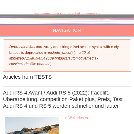
www.AUTOMOTIVEMEDIA.de
Your entry into the world of automotive
NAVIGATION
Fehlermeldung
Deprecated function
: Array and string offset access syntax with curly
braces is deprecated in
include_once()
(line
20
of
/mnt/web715/a0/94/5496894/htdocs/automotivemedia-
cms/includes/file.phar.inc
).
Articles from TESTS
Haupt-Reiter
Audi RS 4 Avant / Audi RS 5 (2022): Facelift,
Überarbeitung, competition-Paket plus, Preis, Test
Audi RS 4 und RS 5 werden schneller und lauter
Weiterlesen
über Audi RS 4 Avant / Audi
RS 5 (2022): Facelift,
Überarbeitung, competition-