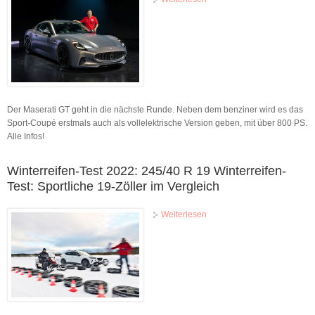
(2022): Sportwagen, Motor,
Elektro, Marktstart, Preis
Neuer Maserati
GranTurismo kommt
erstmals auch als E-Auto
Der Maserati GT geht in die nächste Runde. Neben dem benziner wird es das
Sport-Coupé erstmals auch als vollelektrische Version geben, mit über 800 PS.
Alle Infos!
Winterreifen-Test 2022: 245/40 R 19 Winterreifen-
Test: Sportliche 19-Zöller im Vergleich
Weiterlesen
über Winterreifen-Test 2022:
245/40 R 19 Winterreifen-
Test: Sportliche 19-Zöller im
Vergleich