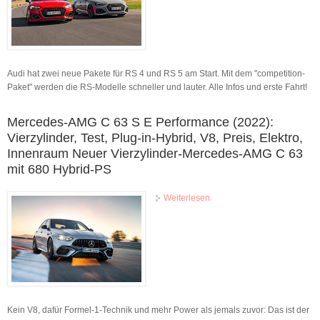
Paket plus, Preis, Test Audi
RS 4 und RS 5 werden
schneller und lauter
Audi hat zwei neue Pakete für RS 4 und RS 5 am Start. Mit dem "competition-
Paket" werden die RS-Modelle schneller und lauter. Alle Infos und erste Fahrt!
Mercedes-AMG C 63 S E Performance (2022):
Vierzylinder, Test, Plug-in-Hybrid, V8, Preis, Elektro,
Innenraum Neuer Vierzylinder-Mercedes-AMG C 63
mit 680 Hybrid-PS
Weiterlesen
über Mercedes-AMG C 63 S
E Performance (2022):
Vierzylinder, Test, Plug-in-
Hybrid, V8, Preis, Elektro,
Innenraum Neuer
Vierzylinder-Mercedes-AMG
C 63 mit 680 Hybrid-PS
Kein V8, dafür Formel-1-Technik und mehr Power als jemals zuvor: Das ist der