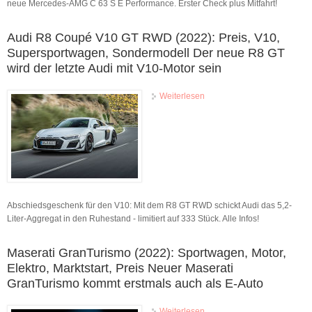
neue Mercedes-AMG C 63 S E Performance. Erster Check plus Mitfahrt!
Audi R8 Coupé V10 GT RWD (2022): Preis, V10,
Supersportwagen, Sondermodell Der neue R8 GT
wird der letzte Audi mit V10-Motor sein
Weiterlesen
über Audi R8 Coupé V10
GT RWD (2022): Preis, V10,
Supersportwagen,
Sondermodell Der neue R8
GT wird der letzte Audi mit
V10-Motor sein
Abschiedsgeschenk für den V10: Mit dem R8 GT RWD schickt Audi das 5,2-
Liter-Aggregat in den Ruhestand - limitiert auf 333 Stück. Alle Infos!
Maserati GranTurismo (2022): Sportwagen, Motor,
Elektro, Marktstart, Preis Neuer Maserati
GranTurismo kommt erstmals auch als E-Auto
Weiterlesen
über Maserati GranTurismo