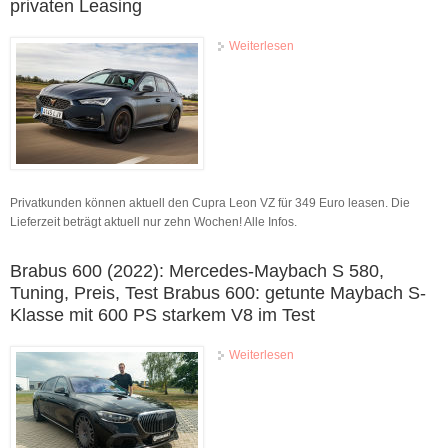
privaten Leasing
Weiterlesen
über Cupra Formentor VZ
(2022): Leasing, PS,
Angebot, Leistung Cupra
Leon VZ: Familienauto mit
300 PS im privaten Leasing
Privatkunden können aktuell den Cupra Leon VZ für 349 Euro leasen. Die
Lieferzeit beträgt aktuell nur zehn Wochen! Alle Infos.
Brabus 600 (2022): Mercedes-Maybach S 580,
Tuning, Preis, Test Brabus 600: getunte Maybach S-
Klasse mit 600 PS starkem V8 im Test
Weiterlesen
über Brabus 600 (2022):
Mercedes-Maybach S 580,
Tuning, Preis, Test Brabus
600: getunte Maybach S-
Klasse mit 600 PS starkem