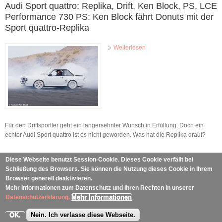
Audi Sport quattro: Replika, Drift, Ken Block, PS, LCE
Performance 730 PS: Ken Block fährt Donuts mit der
Sport quattro-Replika
Weiterlesen
über Audi Sport quattro:
Replika, Drift, Ken Block,
PS, LCE Performance 730
PS: Ken Block fährt Donuts
mit der Sport quattro-
Replika
Für den Driftsportler geht ein langersehnter Wunsch in Erfüllung. Doch ein
echter Audi Sport quattro ist es nicht geworden. Was hat die Replika drauf?
Seiten
1
2
3
4
5
6
7
8
9
…
nächste Seite ›
letzte
Diese Webseite benutzt Session-Cookie. Dieses Cookie verfällt bei
Seite »
Schließung des Browsers. Sie können die Nutzung dieses Cookie in Ihrem
Browser generell deaktivieren.
Mehr Informationen zum Datenschutz und Ihren Rechten in unserer
Mehr Informationen
Datenschutzerklärung.
Copyright © 2026, www.AUTOMOTIVEMEDIA.de
Impressum
www.automotivemedia.de
OK.
Nein. Ich verlasse diese Webseite.